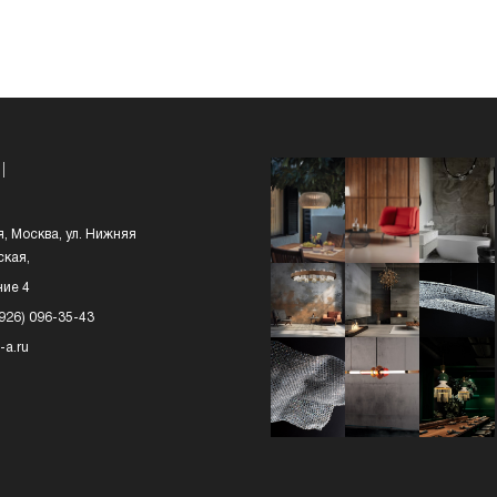
Ы
я, Москва, ул. Нижняя
кая,
ние 4
(926) 096-35-43
-a.ru